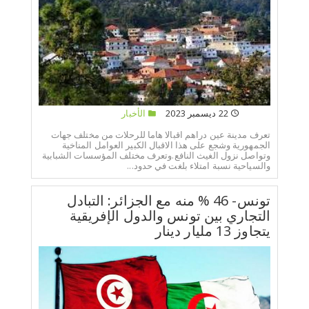
22 ديسمبر 2023
الأخبار
تعرف مدينة عين دراهم اقبالا هاما للرحلات من مختلف جهات
الجمهورية وشجع على هذا الاقبال الكبير العوامل المناخية
وتواصل نزول الغيث النافع.وتعرف مختلف المؤسسات الشبابية
والسياحية نسبة امتلاء بلغت في حدود...
تونس- 46 % منه مع الجزائر: التبادل
التجاري بين تونس والدول الإفريقية
يتجاوز 13 مليار دينار