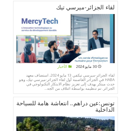
لقاء الجزائر-ميرسي تيك
30 مايو 2024
الأخبار
لقاء الجزائر-ميرسي تيكفي 13 مايو 2024، استضاف معهد
HABA في الجزائر العاصمة أول لقاء الجزائر-ميرسي تيك، وهو
حدث مبتكر يهدف إلى تعزيز نظام الابتكار التكنولوجي في
الجزائر. تم تنظيمه بواسطة ائتلاف من الجه...
تونس:عين دراهم.. انتعاشة هامة للسياحة
الداخلية