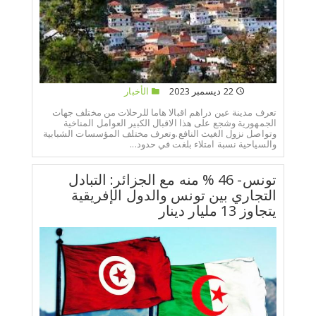
22 ديسمبر 2023
الأخبار
تعرف مدينة عين دراهم اقبالا هاما للرحلات من مختلف جهات
الجمهورية وشجع على هذا الاقبال الكبير العوامل المناخية
وتواصل نزول الغيث النافع.وتعرف مختلف المؤسسات الشبابية
والسياحية نسبة امتلاء بلغت في حدود...
تونس- 46 % منه مع الجزائر: التبادل
التجاري بين تونس والدول الإفريقية
يتجاوز 13 مليار دينار