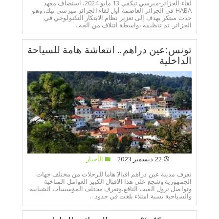
لقاء الجزائر-ميرسي تيكفي 13 مايو 2024، استضاف معهد
HABA في الجزائر العاصمة أول لقاء الجزائر-ميرسي تيك، وهو
حدث مبتكر يهدف إلى تعزيز نظام الابتكار التكنولوجي في
الجزائر. تم تنظيمه بواسطة ائتلاف من الجه...
تونس:عين دراهم.. انتعاشة هامة للسياحة
الداخلية
22 ديسمبر 2023
الأخبار
تعرف مدينة عين دراهم اقبالا هاما للرحلات من مختلف جهات
الجمهورية وشجع على هذا الاقبال الكبير العوامل المناخية
وتواصل نزول الغيث النافع.وتعرف مختلف المؤسسات الشبابية
والسياحية نسبة امتلاء بلغت في حدود...