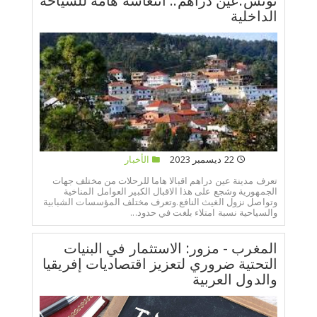
تونس:عين دراهم.. انتعاشة هامة للسياحة
الداخلية
22 ديسمبر 2023
الأخبار
تعرف مدينة عين دراهم اقبالا هاما للرحلات من مختلف جهات
الجمهورية وشجع على هذا الاقبال الكبير العوامل المناخية
وتواصل نزول الغيث النافع.وتعرف مختلف المؤسسات الشبابية
والسياحية نسبة امتلاء بلغت في حدود...
المغرب - مزور: الاستثمار في البنيات
التحتية ضروري لتعزيز اقتصاديات إفريقيا
والدول العربية