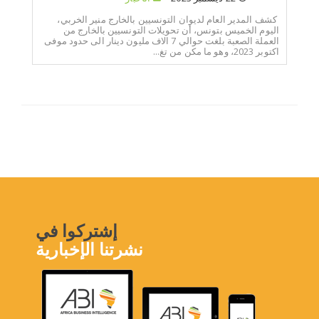
كشف المدير العام لديوان التونسيين بالخارج منير الخربي،
اليوم الخميس بتونس، أن تحويلات التونسيين بالخارج من
العملة الصعبة بلغت حوالي 7 الاف مليون دينار الى حدود موفى
اكتوبر 2023، وهو ما مكن من تغ...
إشتركوا في
نشرتنا الإخبارية