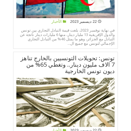
22 ديسمبر 2023
الأخبار
في نهاية نوفمبر 2023، بلغت قيمة التبادل التجاري بين تونس
والدول الإفريقية 13 مليار دينار، منها 6 مليارات دينار ناتجة عن
التبادل مع الجزائر، وهو ما يمثل 46% من التبادل التجاري
الإجمالي لتونس مع جميع ال...
تونس: تحويلات التونسيين بالخارج تناهز
7 الاف مليون دينار.. وتغطي 65% من
ديون تونس الخارجية
22 ديسمبر 2023
الأخبار