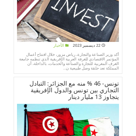
22 ديسمبر 2023
الأخبار
أكد وزير الصناعة والتجارة، رياض مزور، خلال افتتاح أعمال
المؤتمر الاقتصادي للغرفة العربية الإفريقية الذي تنظمه جامعة
الغرف المغربية للتجارة والصناعة والخدمات، بالداخلة، أن
المملكة تعد حلقة وصل طبيعية ن...
تونس- 46 % منه مع الجزائر: التبادل
التجاري بين تونس والدول الإفريقية
يتجاوز 13 مليار دينار