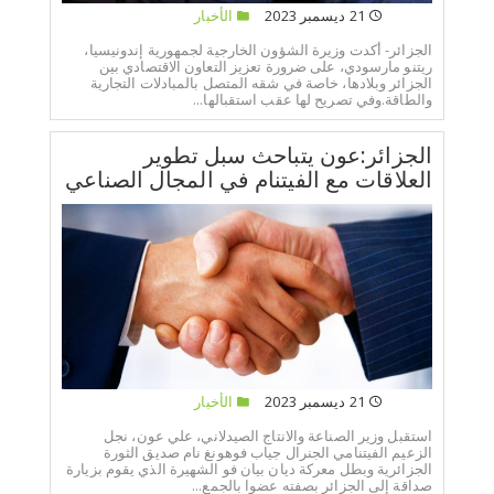
21 ديسمبر 2023
الأخبار
الجزائر- أكدت وزيرة الشؤون الخارجية لجمهورية إندونيسيا،
ريتنو مارسودي، على ضرورة تعزيز التعاون الاقتصادي بين
الجزائر وبلادها، خاصة في شقه المتصل بالمبادلات التجارية
والطاقة.وفي تصريح لها عقب استقبالها...
الجزائر:عون يتباحث سبل تطوير
العلاقات مع الفيتنام في المجال الصناعي
21 ديسمبر 2023
الأخبار
استقبل وزير الصناعة والانتاج الصيدلاني، علي عون، نجل
الزعيم الفيتنامي الجنرال جياب فوهونغ نام صديق الثورة
الجزائرية وبطل معركة ديان بيان فو الشهيرة الذي يقوم بزيارة
صداقة إلى الجزائر بصفته عضوا بالجمع...