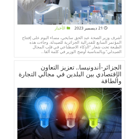
21 ديسمبر 2023
الأخبار
أشرف وزير الصحة عبد الحق سايحي، مساء اليوم على إفتتاح
المؤتمر السابع للفدرالية الجزائرية للصيدلة. وجاءت هذه
الطبعة تحت شعار “الذكاء الاصطناعي في قلب المجال
الصيدلي”.وبالمناسبة أوضح الوزير في كلمة ألقا...
الجزائر-أندونيسا.. تعزيز التعاون
الإقتصادي بين البلدين في مجالي التجارة
والطاقة