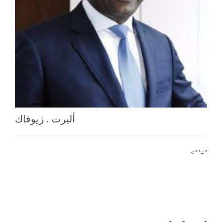
اختر بلدا/بلدان
ألبرت . زيوفاك
"="">
من نحن
اتصل بنا
لكل تساؤلاتكم راسمونا على
contact@africa-bi.com